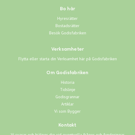
Bo här
Hyresrätter
Bostadsrätter
Besök Godisfabriken
Verksamheter
Flytta eller starta din Verksamhet här på Godisfabriken
Om Godisfabriken
Historia
Tidslinje
Godisgrannar
Artiklar
Vi som Bygger
Kontakt
Vi svarar och hjälper dig vid eventuella frågor och funderingar