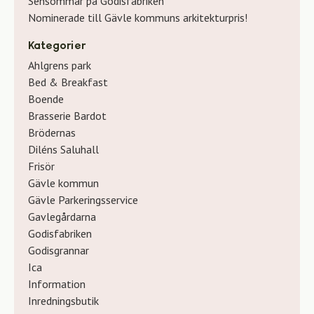
Sensommar på Godisfabriken
Nominerade till Gävle kommuns arkitekturpris!
Kategorier
Ahlgrens park
Bed & Breakfast
Boende
Brasserie Bardot
Brödernas
Diléns Saluhall
Frisör
Gävle kommun
Gävle Parkeringsservice
Gavlegårdarna
Godisfabriken
Godisgrannar
Ica
Information
Inredningsbutik