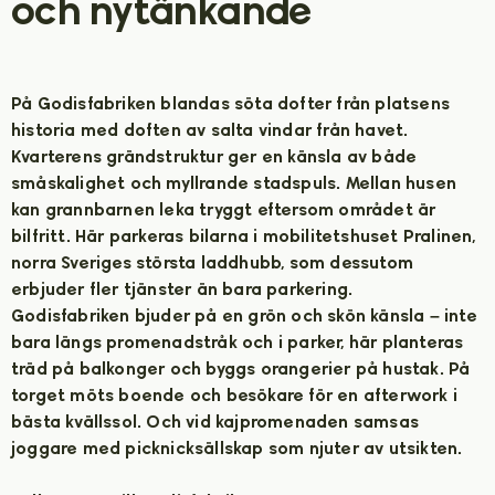
och nytänkande
På Godisfabriken blandas söta dofter från platsens
historia med doften av salta vindar från havet.
Kvarterens grändstruktur ger en känsla av både
småskalighet och myllrande stadspuls. Mellan husen
kan grannbarnen leka tryggt eftersom området är
bilfritt. Här parkeras bilarna i mobilitetshuset Pralinen,
norra Sveriges största laddhubb, som dessutom
erbjuder fler tjänster än bara parkering.
Godisfabriken bjuder på en grön och skön känsla – inte
bara längs promenadstråk och i parker, här planteras
träd på balkonger och byggs orangerier på hustak. På
torget möts boende och besökare för en afterwork i
bästa kvällssol. Och vid kajpromenaden samsas
joggare med picknicksällskap som njuter av utsikten.