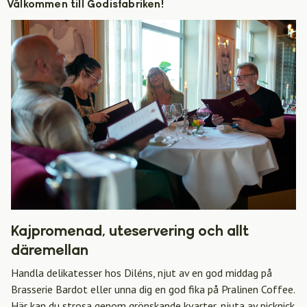
Välkommen till Godisfabriken!
Kajpromenad, uteservering och allt
däremellan
Handla delikatesser hos Diléns, njut av en god middag på
Brasserie Bardot eller unna dig en god fika på Pralinen Coffee.
Här kan du strosa genom grönskande kvarter, njuta av picknick