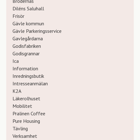
Brödernas
Diléns Saluhall
Frisör
Gävle kommun
Gävle Parkeringsservice
Gavlegårdarna
Godisfabriken
Godisgrannar
Ica
Information
Inredningsbutik
Intresseanmälan
K2A
Läkerolhuset
Mobilitet
Pralinen Coffee
Pure Housing
Tävling
Verksamhet