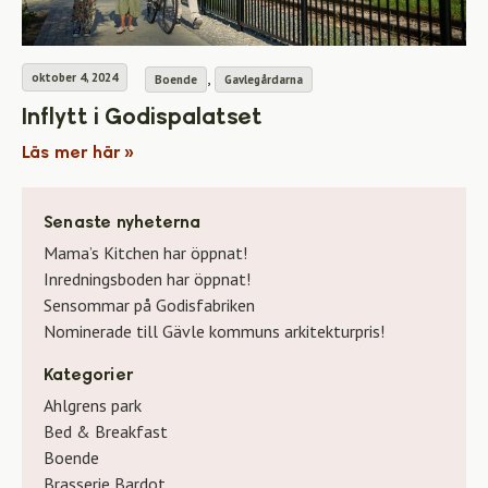
,
oktober 4, 2024
Boende
Gavlegårdarna
Inflytt i Godispalatset
Läs mer här »
Senaste nyheterna
Mama’s Kitchen har öppnat!
Inredningsboden har öppnat!
Sensommar på Godisfabriken
Nominerade till Gävle kommuns arkitekturpris!
Kategorier
Ahlgrens park
Bed & Breakfast
Boende
Brasserie Bardot