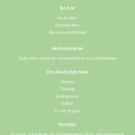
Bo här
Hyresrätter
Bostadsrätter
Besök Godisfabriken
Verksamheter
Flytta eller starta din Verksamhet här på Godisfabriken
Om Godisfabriken
Historia
Tidslinje
Godisgrannar
Artiklar
Vi som Bygger
Kontakt
Vi svarar och hjälper dig vid eventuella frågor och funderingar