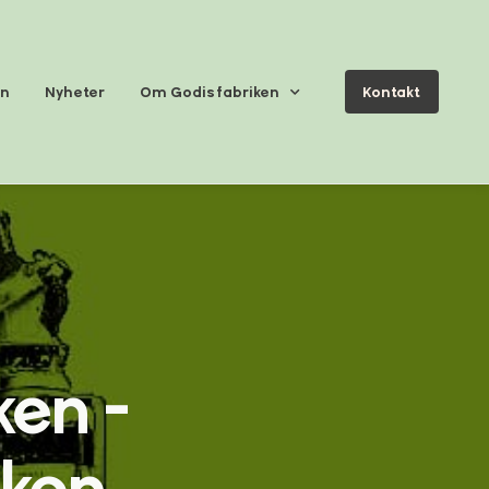
en
Nyheter
Om Godisfabriken
Kontakt
ken -
sken