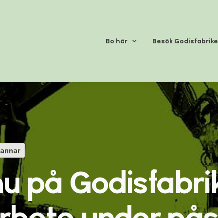
Bo här
Besök Godisfabrik
rannar
nu på Godisfabri
rbete under på