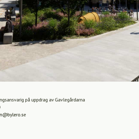
ingsansvarig på uppdrag av Gavlegårdarna
0
en@bylero.s
e