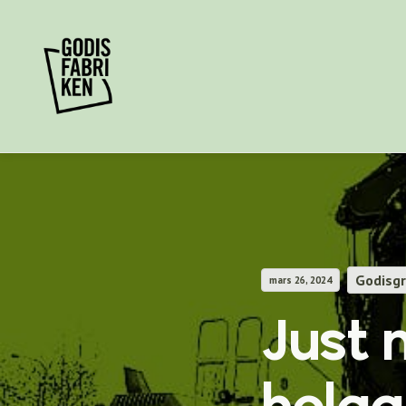
Godisg
mars 26, 2024
Just 
helga