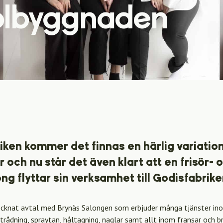
olbyggnaden
iken kommer det finnas en härlig variatio
och nu står det även klart att en frisör- 
g flyttar sin verksamhet till Godisfabrike
cknat avtal med Brynäs Salongen som erbjuder många tjänster inom
 trådning, spraytan, håltagning, naglar samt allt inom fransar och br