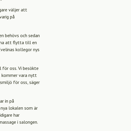
are väljer att
varig på
ten behövs och sedan
 att flytta till en
Evelinas kollegor nys
 för oss. Vi besökte
et kommer vara nytt
tsmiljö för oss, säger
ar in på
n nya lokalen som är
digare har
 massage i salongen.