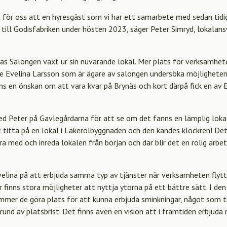
 för oss att en hyresgäst som vi har ett samarbete med sedan tidig
 till Godisfabriken under hösten 2023, säger Peter Simryd, lokalans
äs Salongen växt ur sin nuvarande lokal. Mer plats för verksamhe
ade Evelina Larsson som är ägare av salongen undersöka möjligheterna
nns en önskan om att vara kvar på Brynäs och kort därpå fick en av 
d Peter på Gavlegårdarna för att se om det fanns en lämplig lokal
t titta på en lokal i Läkerolbyggnaden och den kändes klockren! D
ara med och inreda lokalen från början och där blir det en rolig arbe
velina på att erbjuda samma typ av tjänster när verksamheten flytt
 finns stora möjligheter att nyttja ytorna på ett bättre sätt. I de
er de göra plats för att kunna erbjuda sminkningar, något som ti
grund av platsbrist. Det finns även en vision att i framtiden erbjuda