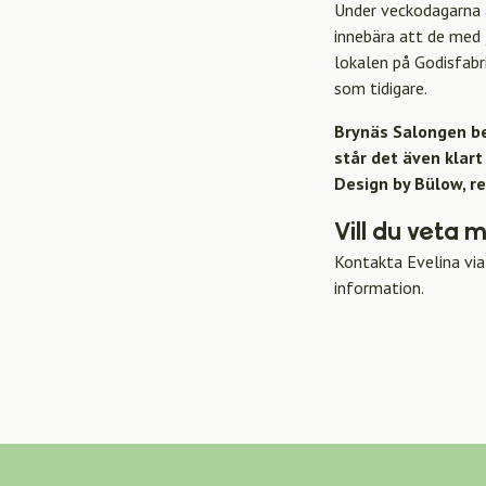
Under veckodagarna ä
innebära att de med 
lokalen på Godisfab
som tidigare.
Brynäs Salongen be
står det även klart
Design by Bülow, re
Vill du veta 
Kontakta Evelina vi
information.