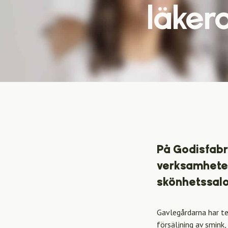
läker
På Godisfabr
verksamheter 
skönhetssalon
Gavlegårdarna har te
försäljning av smink,