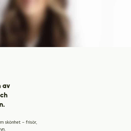
n av
och
n.
 skönhet – frisör,
yn.