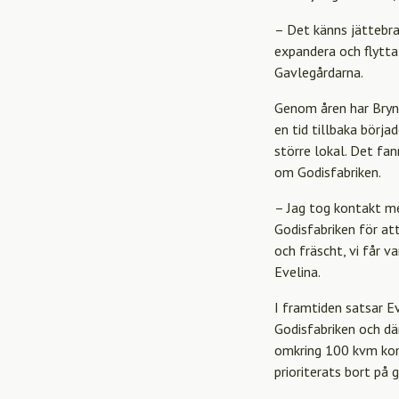
– Det känns jättebra
expandera och flytta
Gavlegårdarna.
Genom åren har Bryn
en tid tillbaka börj
större lokal. Det fa
om Godisfabriken.
– Jag tog kontakt me
Godisfabriken för at
och fräscht, vi får v
Evelina.
I framtiden satsar E
Godisfabriken och där
omkring 100 kvm komm
prioriterats bort på 