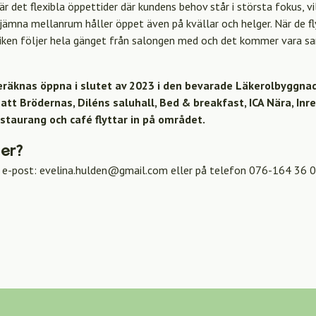
r det flexibla öppettider där kundens behov står i största fokus, v
jämna mellanrum håller öppet även på kvällar och helger. När de fly
riken följer hela gänget från salongen med och det kommer vara 
räknas öppna i slutet av 2023 i den bevarade Läkerolbyggnad
 att Brödernas, Diléns saluhall, Bed & breakfast, ICA Nära, I
staurang och café flyttar in på området.
mer?
a e-post: evelina.hulden@gmail.com eller på telefon 076-164 36 