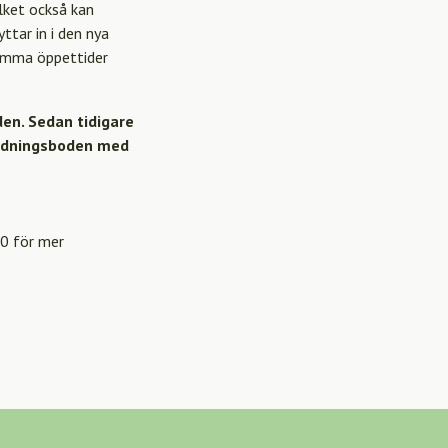
ilket också kan
ttar in i den nya
samma öppettider
en. Sedan tidigare
nredningsboden med
00 för mer