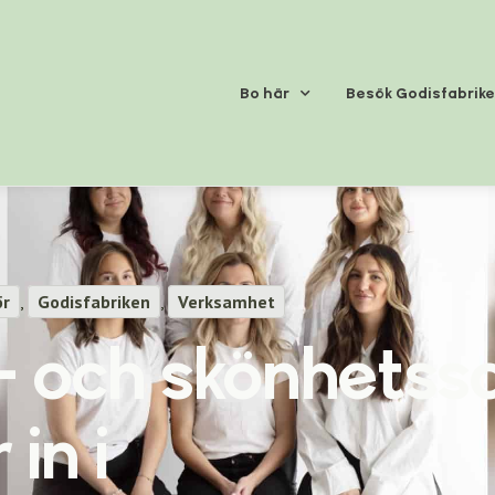
Bo här
Besök Godisfabrik
ör
,
Godisfabriken
,
Verksamhet
r- och skönhetss
 in i