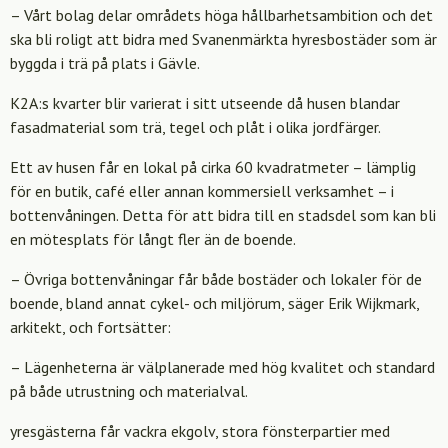
– Vårt bolag delar områdets höga hållbarhetsambition och det
ska bli roligt att bidra med Svanenmärkta hyresbostäder som är
byggda i trä på plats i Gävle.
K2A:s kvarter blir varierat i sitt utseende då husen blandar
fasadmaterial som trä, tegel och plåt i olika jordfärger.
Ett av husen får en lokal på cirka 60 kvadratmeter – lämplig
för en butik, café eller annan kommersiell verksamhet – i
bottenvåningen. Detta för att bidra till en stadsdel som kan bli
en mötesplats för långt fler än de boende.
– Övriga bottenvåningar får både bostäder och lokaler för de
boende, bland annat cykel- och miljörum, säger Erik Wijkmark,
arkitekt, och fortsätter:
– Lägenheterna är välplanerade med hög kvalitet och standard
på både utrustning och materialval.
yresgästerna får vackra ekgolv, stora fönsterpartier med