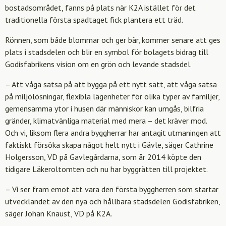
bostadsområdet, fanns på plats när K2A istället för det
traditionella första spadtaget fick plantera ett träd.
Rönnen, som både blommar och ger bär, kommer senare att ges
plats i stadsdelen och blir en symbol för bolagets bidrag till
Godisfabrikens vision om en grön och levande stadsdel.
– Att våga satsa på att bygga på ett nytt sätt, att våga satsa
på miljölösningar, flexibla lägenheter för olika typer av familjer,
gemensamma ytor i husen där människor kan umgås, bilfria
gränder, klimatvänliga material med mera – det kräver mod.
Och vi, liksom flera andra byggherrar har antagit utmaningen att
faktiskt försöka skapa något helt nytt i Gävle, säger Cathrine
Holgersson, VD på Gavlegårdarna, som år 2014 köpte den
tidigare Läkeroltomten och nu har byggrätten till projektet.
– Vi ser fram emot att vara den första byggherren som startar
utvecklandet av den nya och hållbara stadsdelen Godisfabriken,
säger Johan Knaust, VD på K2A.