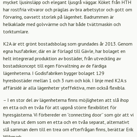
mycket ljusinsläpp och elegant ljusgrå väggar. Köket från HTH
har rostfria vitvaror och präglas av bra arbetsytor och gott om
förvaring, oavsett storlek på lägenhet. Badrummen är
helkaklade med golvvärme och har både tvättmaskin och
torktumlare.
K2A är ett grönt bostadsbolag som grundades år 2013. Genom
egna husfabriker, där en är förlagd till Gävle, har bolaget en
helt integrerad produktion av bostäder, från utveckling av
bostadskoncept till egen förvaltning av de färdiga
lägenheterna. I Godisfabriken bygger bolaget 129
hyresbostäder mellan 1 och 3 rum och kök. I linje med K2A:s
affärsidé är alla lägenheter yteffektiva, men också flexibla.
– I en stor del av lägenheterna finns möjligheten att slå ihop
en etta och en tvåa för att uppnå större flexibilitet för
hyresgästerna. Vi förbereder en ”connecting door” som gör att vi
kan hyra ut dem som en etta och en tvåa separat, alternativt
slå samman dem till en trea om efterfrågan finns, berättar Erik
Wijkmark.