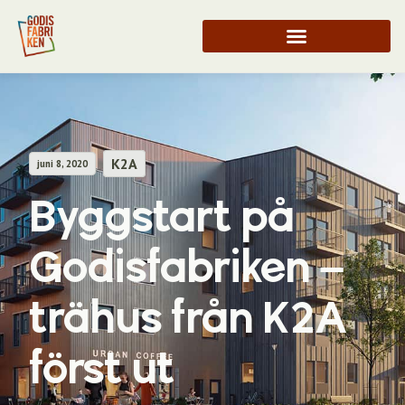
K2A
juni 8, 2020
Byggstart på
Godisfabriken –
trähus från K2A
först ut