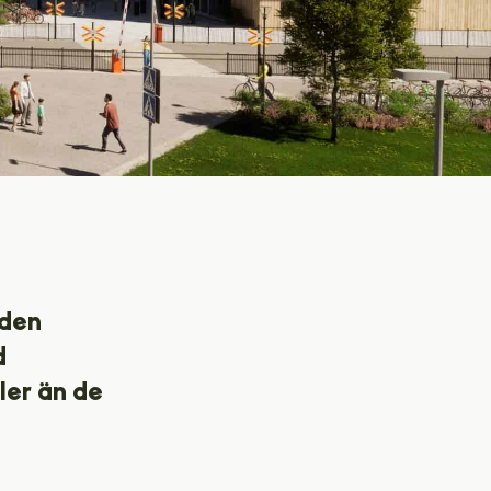
 den
d
ler än de