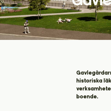
Gavlegårdarna
historiska l
verksamheter
boende.