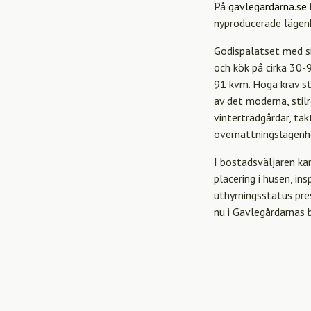
På
gavlegardarna.se
nyproducerade lägen
Godispalatset med si
och kök på cirka 30-
91 kvm. Höga krav stä
av det moderna, stil
vinterträdgårdar, ta
övernattningslägenh
I bostadsväljaren kan
placering i husen, in
uthyrningsstatus pre
nu i Gavlegårdarnas 