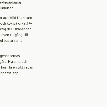
Gavlegårdarnas
linhuset.
 och kök) till 4 rum
och kök på cirka 34-
ktig del i skapandet
även tillgång till
med bastu samt
lägenheternas
dgård. Hyrorna och
hus. Ta en titt redan
enhetssläpp!