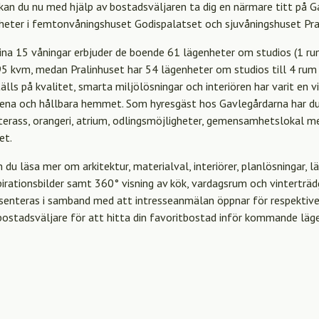
kan du nu med hjälp av bostadsväljaren ta dig en närmare titt på 
heter i femtonvåningshuset Godispalatset och sjuvåningshuset Pra
na 15 våningar erbjuder de boende 61 lägenheter om studios (1 rum
95 kvm, medan Pralinhuset har 54 lägenheter om studios till 4 rum 
lls på kvalitet, smarta miljölösningar och interiören har varit en vi
rena och hållbara hemmet. Som hyresgäst hos Gavlegårdarna har du 
kterass, orangeri, atrium, odlingsmöjligheter, gemensamhetslokal 
et.
 du läsa mer om arkitektur, materialval, interiörer, planlösningar, 
spirationsbilder samt 360° visning av kök, vardagsrum och vinterträ
senteras i samband med att intresseanmälan öppnar för respektive 
bostadsväljare för att hitta din favoritbostad inför kommande läg