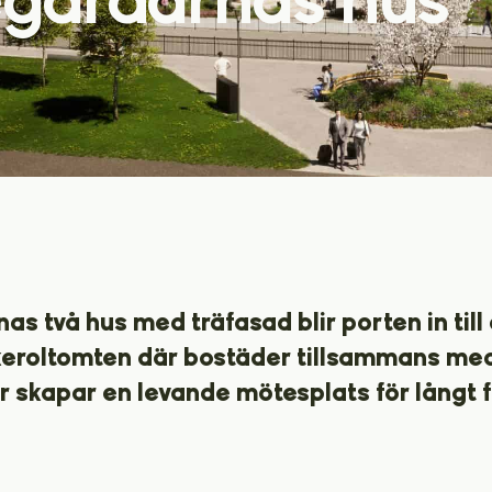
s två hus med träfasad blir porten in till
äkeroltomten där bostäder tillsammans me
 skapar en levande mötesplats för långt f