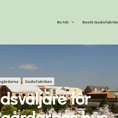
Bo här
Besök Godisfabrik
egårdarna
,
Godisfabriken
dsväljare för
gårdarnas hus