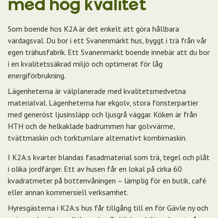
med hög kvalitet
Som boende hos K2A är det enkelt att göra hållbara
vardagsval. Du bor i ett Svanenmärkt hus, byggt i trä från vår
egen trähusfabrik. Ett Svanenmärkt boende innebär att du bor
i en kvalitetssäkrad miljö och optimerat för låg
energiförbrukning.
Lägenheterna är välplanerade med kvalitetsmedvetna
materialval. Lägenheterna har ekgolv, stora fönsterpartier
med generöst ljusinsläpp och ljusgrå väggar. Köken är från
HTH och de helkaklade badrummen har golvvärme,
tvättmaskin och torktumlare alternativt kombimaskin.
I K2A:s kvarter blandas fasadmaterial som trä, tegel och plåt
i olika jordfärger. Ett av husen får en lokal på cirka 60
kvadratmeter på bottenvåningen – lämplig för en butik, café
eller annan kommersiell verksamhet.
Hyresgästerna i K2A:s hus får tillgång till en för Gävle ny och