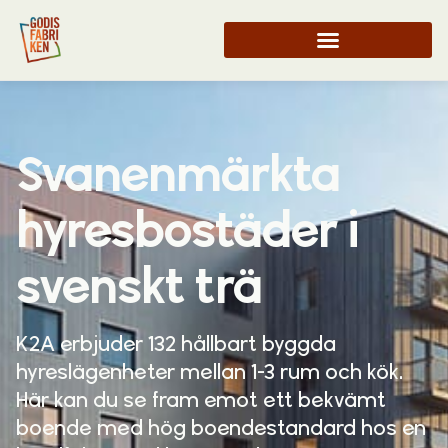
Svanenmärkta
hyresbostäder i
svenskt trä
K2A erbjuder 132 hållbart byggda
hyreslägenheter mellan 1-3 rum och kök.
Här kan du se fram emot ett bekvämt
boende med hög boendestandard hos en