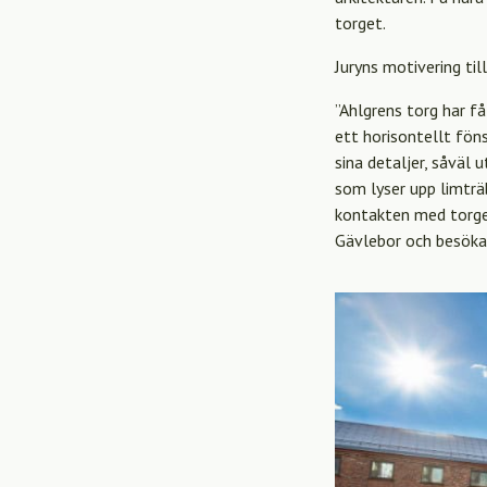
torget.
Juryns motivering til
”Ahlgrens torg har f
ett horisontellt fön
sina detaljer, såväl
som lyser upp limträ
kontakten med torge
Gävlebor och besökar