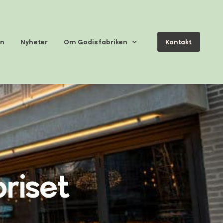
en
Nyheter
Om Godisfabriken
Kontakt
priset