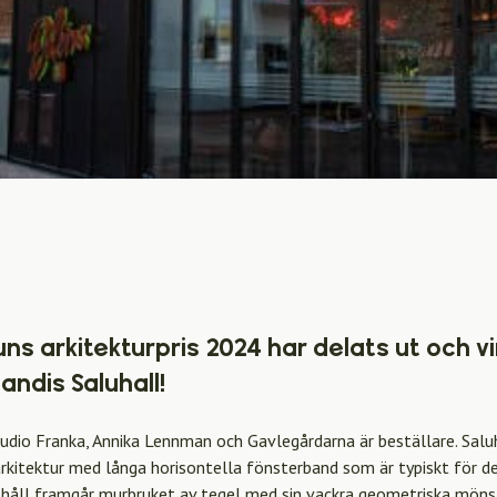
s arkitekturpris 2024 har delats ut och v
ndis Saluhall!
tudio Franka, Annika Lennman och Gavlegårdarna är beställare. Sal
arkitektur med långa horisontella fönsterband som är typiskt för d
a håll framgår murbruket av tegel med sin vackra geometriska mön