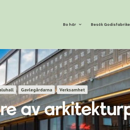
Bo här
Besök Godisfabrik
aluhall
,
Gavlegårdarna
,
Verksamhet
re av arkitektur