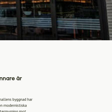
innare är
uhallens byggnad har
en modernistiska
stermurning mot