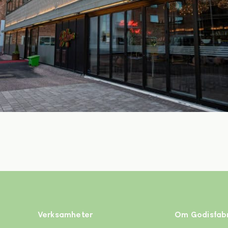
Verksamheter
Om Godisfabr