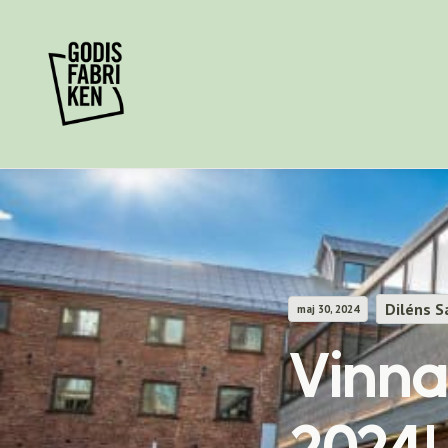
Diléns S
maj 30, 2024
Vinna
2024!