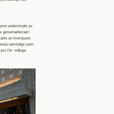
form understryks av
är genomarbetad i
ärks av överljuset
känsla samtidigt som
plats för många