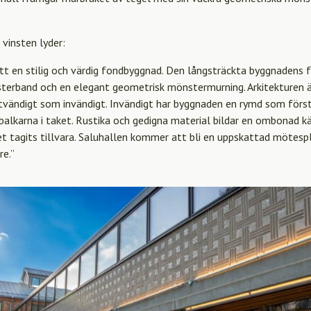
l vinsten lyder:
ått en stilig och värdig fondbyggnad. Den långsträckta byggnadens 
sterband och en elegant geometrisk mönstermurning. Arkitekturen 
 utvändigt som invändigt. Invändigt har byggnaden en rymd som först
balkarna i taket. Rustika och gedigna material bildar en ombonad 
t tagits tillvara. Saluhallen kommer att bli en uppskattad mötes
e.”