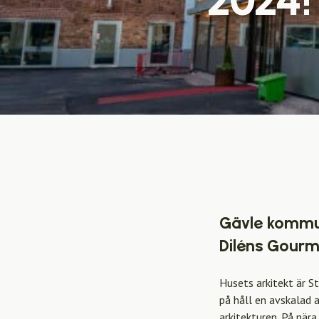
Gävle kommun
Diléns Gourma
Husets arkitekt är S
på håll en avskalad 
arkitekturen. På när