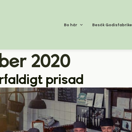
Bo här
Besök Godisfabrik
ober 2020
erfaldigt prisad